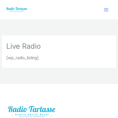
Aller
au
contenu
Live Radio
[wp_radio_listing]